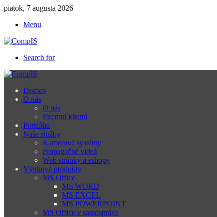
piatok, 7 augusta 2026
Menu
Search for
Domov
O nás
O nás
Firemní klienti
Portfólio
Naše služby
Kamerové systémy
Propagačné videá
Web stránky a eshopy
Výukové produkty
MS Office
MS WORD
MS EXCEL
MS POWERPOINT
MS Office v samospráve