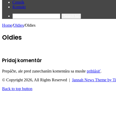
Cenník
Kontakt
Search for
Home
/
Oldies
/
Oldies
Oldies
Pridaj komentár
Prepáčte, ale pred zanechaním komentára sa musíte
prihlásiť
.
© Copyright 2026, All Rights Reserved |
Jannah News Theme by T
Back to top button