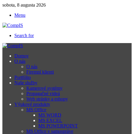
sobota, 8 augusta 2026
Menu
Search for
Domov
O nás
O nás
Firemní klienti
Portfólio
Naše služby
Kamerové systémy
Propagačné videá
Web stránky a eshopy
Výukové produkty
MS Office
MS WORD
MS EXCEL
MS POWERPOINT
MS Office v samospráve