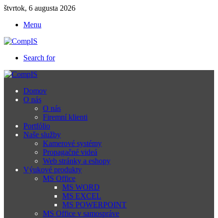
štvrtok, 6 augusta 2026
Menu
Search for
Domov
O nás
O nás
Firemní klienti
Portfólio
Naše služby
Kamerové systémy
Propagačné videá
Web stránky a eshopy
Výukové produkty
MS Office
MS WORD
MS EXCEL
MS POWERPOINT
MS Office v samospráve