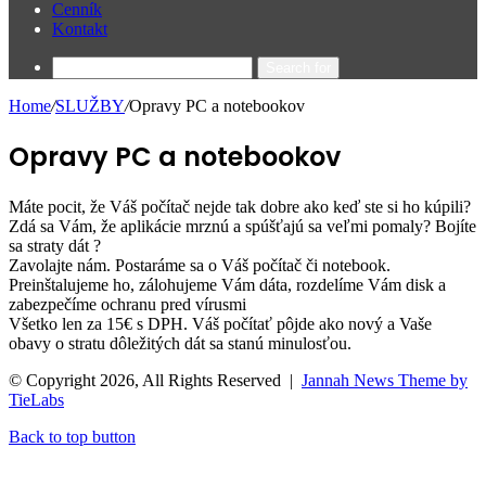
Cenník
Kontakt
Search for
Home
/
SLUŽBY
/
Opravy PC a notebookov
Opravy PC a notebookov
Máte pocit, že Váš počítač nejde tak dobre ako keď ste si ho kúpili?
Zdá sa Vám, že aplikácie mrznú a spúšťajú sa veľmi pomaly? Bojíte
sa straty dát ?
Zavolajte nám. Postaráme sa o Váš počítač či notebook.
Preinštalujeme ho, zálohujeme Vám dáta, rozdelíme Vám disk a
zabezpečíme ochranu pred vírusmi
Všetko len za 15€ s DPH. Váš počítať pôjde ako nový a Vaše
obavy o stratu dôležitých dát sa stanú minulosťou.
© Copyright 2026, All Rights Reserved |
Jannah News Theme by
TieLabs
Back to top button