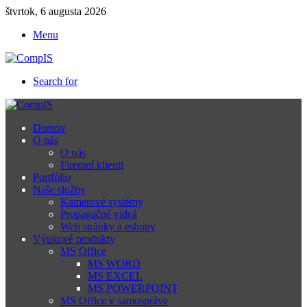
štvrtok, 6 augusta 2026
Menu
Search for
Domov
O nás
O nás
Firemní klienti
Portfólio
Naše služby
Kamerové systémy
Propagačné videá
Web stránky a eshopy
Výukové produkty
MS Office
MS WORD
MS EXCEL
MS POWERPOINT
MS Office v samospráve